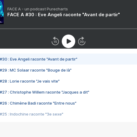
FACE A - un podcast Purecharts
FACE A #30 : Eve Angeli raconte "Avant de partir"
#30 : Eve Angeli raconte "Avant de partir"
#29 : MC Solaar raconte "Bouge de là"
28 : Lorie raconte "Je vais vite"
#27 : Christophe Willem raconte "Jacques a dit"
#26 : Chimène Badi raconte "Entre nous"
#25 : Indochine raconte "3e sexe"
#24 : Zaho raconte "C'est chelou"
#23 : Patrick Bruel raconte "Au café des délices"