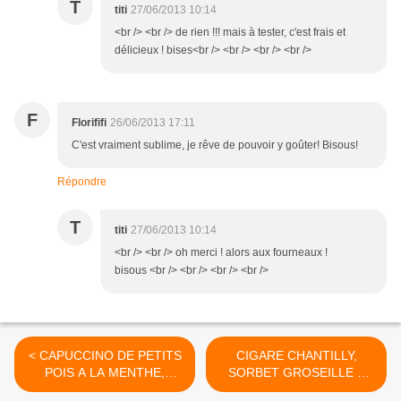
T
titi
27/06/2013 10:14
<br /> <br /> de rien !!! mais à tester, c'est frais et
délicieux ! bises<br /> <br /> <br /> <br />
F
Florififi
26/06/2013 17:11
C'est vraiment sublime, je rêve de pouvoir y goûter! Bisous!
Répondre
T
titi
27/06/2013 10:14
<br /> <br /> oh merci ! alors aux fourneaux !
bisous <br /> <br /> <br /> <br />
< CAPUCCINO DE PETITS
CIGARE CHANTILLY,
POIS A LA MENTHE,
SORBET GROSEILLE &
CHANTILLY CITRONNEE,
COULIS FRAISE MENTHE