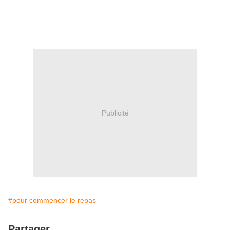
émonder. Epépiner les tomates et le poivron. Mixer le tout au
blender et émulsionner avec l'huile d'olive. Assaisonner.
Servir bien frais ! Et vous régaler...
Publicité
#pour commencer le repas
Partager