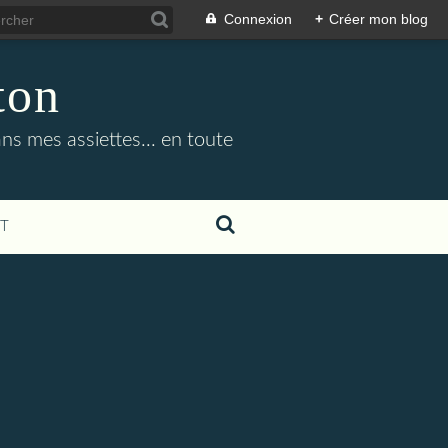
Connexion
+
Créer mon blog
ton
ans mes assiettes... en toute
T