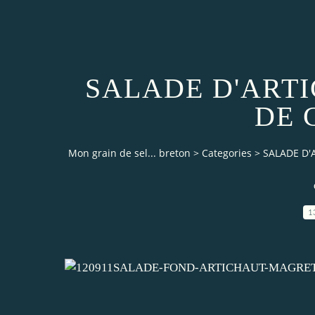
SALADE D'ART
DE 
Mon grain de sel... breton
>
Categories
>
SALADE D'
1