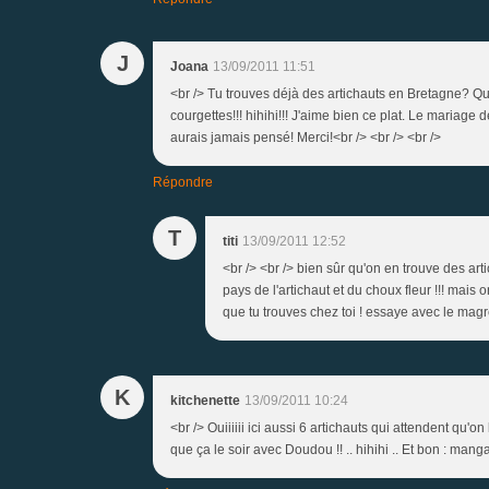
J
Joana
13/09/2011 11:51
<br /> Tu trouves déjà des artichauts en Bretagne? Que
courgettes!!! hihihi!!! J'aime bien ce plat. Le mariage 
aurais jamais pensé! Merci!<br /> <br /> <br />
Répondre
T
titi
13/09/2011 12:52
<br /> <br /> bien sûr qu'on en trouve des arti
pays de l'artichaut et du choux fleur !!! mai
que tu trouves chez toi ! essaye avec le magret
K
kitchenette
13/09/2011 10:24
<br /> Ouiiiiii ici aussi 6 artichauts qui attendent qu'on
que ça le soir avec Doudou !! .. hihihi .. Et bon : manga