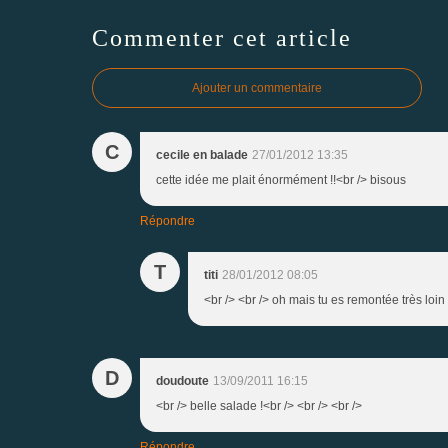
Commenter cet article
Ajouter un commentaire
C
cecile en balade
27/01/2012 13:35
cette idée me plait énormément !!<br /> bisous
Répondre
T
titi
28/01/2012 08:05
<br /> <br /> oh mais tu es remontée très loin
D
doudoute
13/09/2011 16:15
<br /> belle salade !<br /> <br /> <br />
Répondre