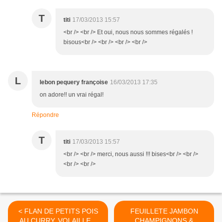
T
titi
17/03/2013 15:57
<br /> <br /> Et oui, nous nous sommes régalés !
bisous<br /> <br /> <br /> <br />
L
lebon pequery françoise
16/03/2013 17:35
on adore!! un vrai régal!
Répondre
T
titi
17/03/2013 15:57
<br /> <br /> merci, nous aussi !!! bises<br /> <br />
<br /> <br />
< FLAN DE PETITS POIS
FEUILLETE JAMBON
AU CURRY, VOLAILLE &
CHAMPIGNONS &