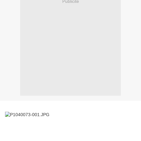
Publicité
Bonjour à tous,
Les mogettes, vous avez vu la recette il y a quelques jours... Mais
quand il m'en reste (cela fonctionne aussi pour les lentilles), on