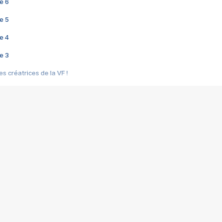
e 6
e 5
e 4
e 3
s créatrices de la VF !
e 2
e 1
e Mektoub My Love arrive enfin ! Rencontre avec Shaïn Boumedine et Sal
i : après Toni en famille
elle réalise le bouleversant Dites lui que je l'aime
ais ! Rencontre autour de Vie privée de Rebecca Zlotowski
 de Marguerite, Grave... Rencontre avec Ella Rumpf
 Les Rêveurs, un film intime sur la santé mentale