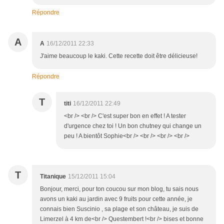
Répondre
A
A
16/12/2011 22:33
J'aime beaucoup le kaki. Cette recette doit être délicieuse!
Répondre
T
titi
16/12/2011 22:49
<br /> <br /> C'est super bon en effet ! A tester
d'urgence chez toi ! Un bon chutney qui change un
peu ! A bientôt Sophie<br /> <br /> <br /> <br />
T
Titanique
15/12/2011 15:04
Bonjour, merci, pour ton coucou sur mon blog, tu sais nous
avons un kaki au jardin avec 9 fruits pour cette année, je
connais bien Suscinio , sa plage et son château, je suis de
Limerzel à 4 km de<br /> Questembert !<br /> bises et bonne