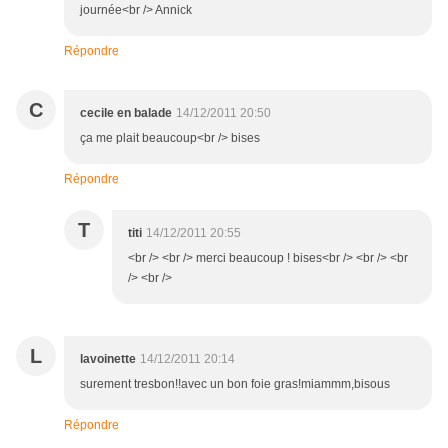
journée<br /> Annick
Répondre
C
cecile en balade
14/12/2011 20:50
ça me plait beaucoup<br /> bises
Répondre
T
titi
14/12/2011 20:55
<br /> <br /> merci beaucoup ! bises<br /> <br /> <br
/> <br />
L
lavoinette
14/12/2011 20:14
surement tresbon!!avec un bon foie gras!miammm,bisous
Répondre