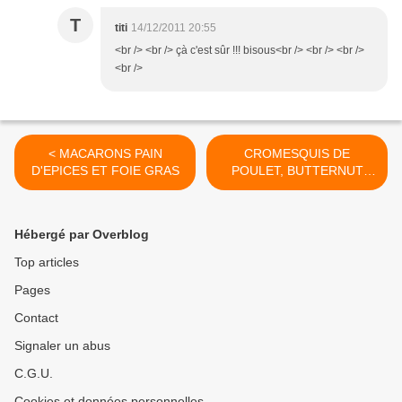
T
titi
14/12/2011 20:55
<br /> <br /> çà c'est sûr !!! bisous<br /> <br /> <br />
<br />
< MACARONS PAIN
CROMESQUIS DE
D'EPICES ET FOIE GRAS
POULET, BUTTERNUT
CONFIT et... >
Hébergé par Overblog
Top articles
Pages
Contact
Signaler un abus
C.G.U.
Cookies et données personnelles