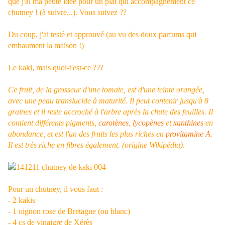
que j'ai ma petite idée pour un plat qui accompagnement ce
chutney ! (à suivre...). Vous suivez ??
Du coup, j'ai testé et approuvé (au vu des doux parfums qui
embaument la maison !)
Le kaki, mais quoi-t'est-ce ???
Ce fruit, de la grosseur d'une tomate, est d'une teinte orangée,
avec une peau translucide à maturité. Il peut contenir jusqu'à 8
graines et il reste accroché à l'arbre après la chute des feuilles. Il
contient différents pigments,
carotènes
,
lycopènes
et
xanthines
en
abondance, et est l'un des fruits les plus riches en
provitamine A
.
Il est très riche en fibres également. (origine Wikipédia).
Pour un chutney, il vous faut :
- 2 kakis
- 1 oignon rose de Bretagne (ou blanc)
- 4 cs de vinaigre de Xérès