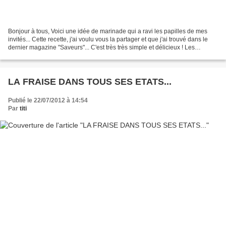
Bonjour à tous, Voici une idée de marinade qui a ravi les papilles de mes
invités... Cette recette, j'ai voulu vous la partager et que j'ai trouvé dans le
dernier magazine "Saveurs"... C'est très très simple et délicieux ! Les
ingrédients pour 6 personnes...
LA FRAISE DANS TOUS SES ETATS...
Publié le 22/07/2012 à 14:54
Par
titi