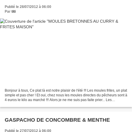
Publié le 28/07/2012 à 06:00
Par
titi
Bonjour à tous, Ce plat là est notre plaisir de l'été !!! Les moules frites, un plat
simple et pas cher ! Et oui, chez nous les moules directes du pêcheurs sont à
4 euros le kilo au marché !!! Alors je ne me suis pas faite prier... Les
ingrédients pour...
GASPACHO DE CONCOMBRE & MENTHE
Publié le 27/07/2012 à 06:00