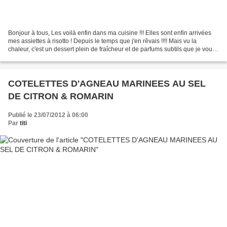
Bonjour à tous, Les voilà enfin dans ma cuisine !!! Elles sont enfin arrivées
mes assiettes à risotto ! Depuis le temps que j'en rêvais !!!! Mais vu la
chaleur, c'est un dessert plein de fraîcheur et de parfums subtils que je vous
présente aujourd'hui...
COTELETTES D'AGNEAU MARINEES AU SEL
DE CITRON & ROMARIN
Publié le 23/07/2012 à 06:00
Par
titi