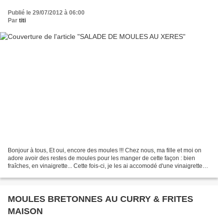
Publié le 29/07/2012 à 06:00
Par
titi
Bonjour à tous, Et oui, encore des moules !!! Chez nous, ma fille et moi on
adore avoir des restes de moules pour les manger de cette façon : bien
fraîches, en vinaigrette... Cette fois-ci, je les ai accomodé d'une vinaigrette
huile d'olive et vinaigre...
MOULES BRETONNES AU CURRY & FRITES
MAISON