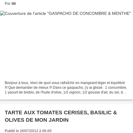
Par
titi
Bonjour à tous, Voici de quoi vous rafraîchir en mangeant léger et équilibré
!!! Que demander de mieux !!! Dans ce gaspacho, j'y ai glissé : 1 concombre,
1 yaourt de brebis, de l'huile d'olive, 1/2 oignon, 1/2 gousse d'ail, du sel, du
poivre et les feuilles...
TARTE AUX TOMATES CERISES, BASILIC &
OLIVES DE MON JARDIN
Publié le 26/07/2012 à 06:00