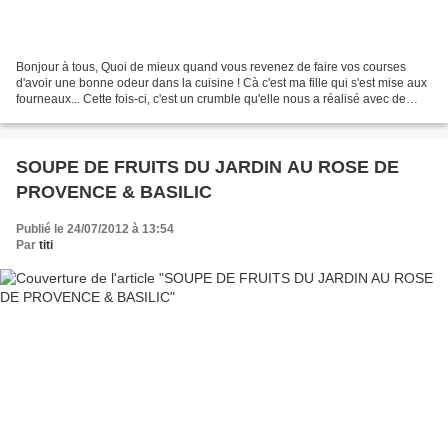
Bonjour à tous, Quoi de mieux quand vous revenez de faire vos courses
d'avoir une bonne odeur dans la cuisine ! Cà c'est ma fille qui s'est mise aux
fourneaux... Cette fois-ci, c'est un crumble qu'elle nous a réalisé avec de
jolies et douces nectarines...
SOUPE DE FRUITS DU JARDIN AU ROSE DE
PROVENCE & BASILIC
Publié le 24/07/2012 à 13:54
Par
titi