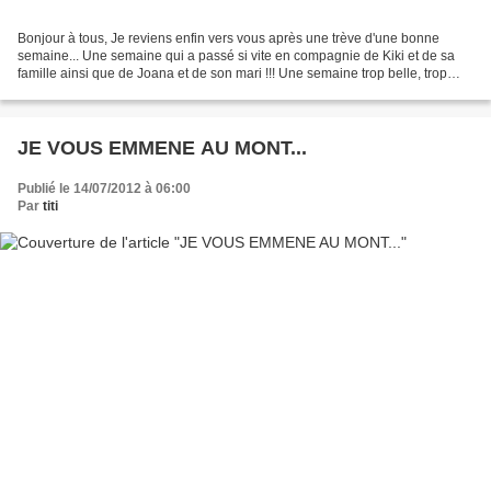
Bonjour à tous, Je reviens enfin vers vous après une trève d'une bonne
semaine... Une semaine qui a passé si vite en compagnie de Kiki et de sa
famille ainsi que de Joana et de son mari !!! Une semaine trop belle, trop
courte aussi, mais qui a fait la...
JE VOUS EMMENE AU MONT...
Publié le 14/07/2012 à 06:00
Par
titi