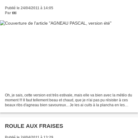
Publié le 24/04/2011 à 14:05
Par
titi
Oh, je sais, cette version est très estivale, mais elle va bien avec la météo du
moment !!! Il faut tellement beau et chaud, que je n'ai pas pu résister à ces
beaux ribs d'agneau bien savoureux... Je les ai cuits à la plancha en les
saupoudrant d'ail...
ROULE AUX FRAISES
Publié le 24/04/2011 à 13:29