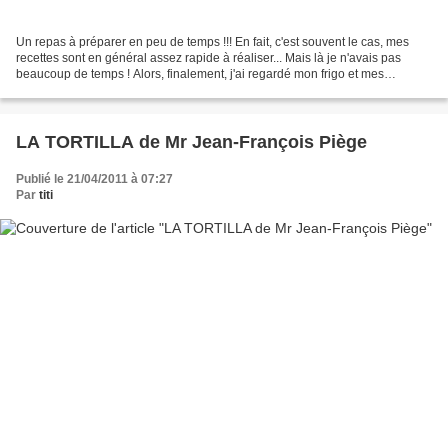
Un repas à préparer en peu de temps !!! En fait, c'est souvent le cas, mes
recettes sont en général assez rapide à réaliser... Mais là je n'avais pas
beaucoup de temps ! Alors, finalement, j'ai regardé mon frigo et mes
placards et voilà ce qui en ai sorti......
LA TORTILLA de Mr Jean-François Piège
Publié le 21/04/2011 à 07:27
Par
titi