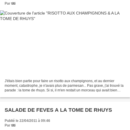
Par
titi
J'étais bien partie pour faire un risotto aux champignons, et au dernier
moment, catastrophe, je n'avais plus de parmesan... Pas grave, j'ai trouvé la
parade : la tome de rhuys. Si si, il m'en restait un morceau qui avait bien
entendu vieilli et donc...
SALADE DE FEVES A LA TOME DE RHUYS
Publié le 22/04/2011 à 09:46
Par
titi