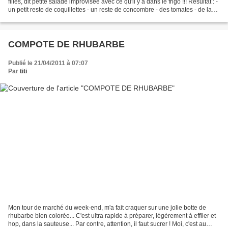
filles, dit petite salade improvisée avec ce qu'il y a dans le frigo !!! Résultat : -
un petit reste de coquillettes - un reste de concombre - des tomates - de la
mozzarella...
COMPOTE DE RHUBARBE
Publié le 21/04/2011 à 07:07
Par
titi
Mon tour de marché du week-end, m'a fait craquer sur une jolie botte de
rhubarbe bien colorée... C'est ultra rapide à préparer, légèrement à effiler et
hop, dans la sauteuse... Par contre, attention, il faut sucrer ! Moi, c'est au