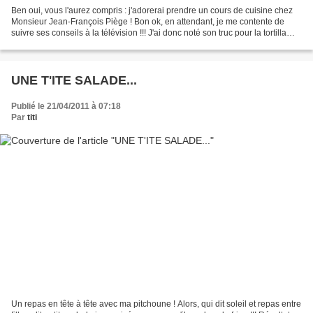
Ben oui, vous l'aurez compris : j'adorerai prendre un cours de cuisine chez
Monsieur Jean-François Piège ! Bon ok, en attendant, je me contente de
suivre ses conseils à la télévision !!! J'ai donc noté son truc pour la tortilla
express ! J'ai juste adapté...
UNE T'ITE SALADE...
Publié le 21/04/2011 à 07:18
Par
titi
Un repas en tête à tête avec ma pitchoune ! Alors, qui dit soleil et repas entre