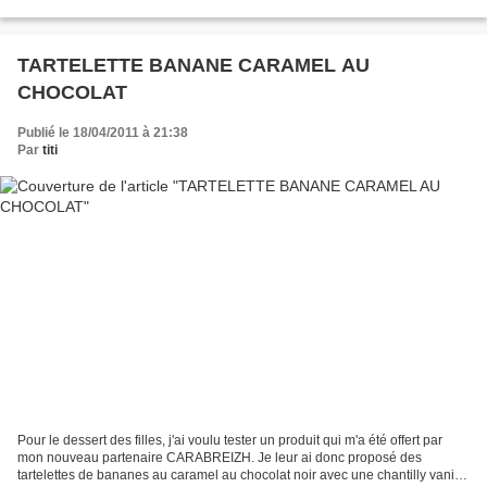
goût... et attention...
TARTELETTE BANANE CARAMEL AU
CHOCOLAT
Publié le 18/04/2011 à 21:38
Par
titi
Pour le dessert des filles, j'ai voulu tester un produit qui m'a été offert par
mon nouveau partenaire CARABREIZH. Je leur ai donc proposé des
tartelettes de bananes au caramel au chocolat noir avec une chantilly vanille