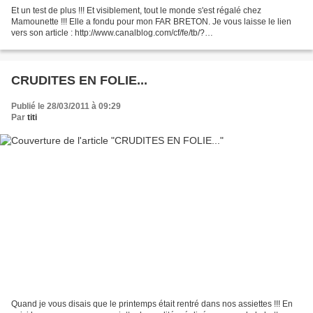
Et un test de plus !!! Et visiblement, tout le monde s'est régalé chez
Mamounette !!! Elle a fondu pour mon FAR BRETON. Je vous laisse le lien
vers son article : http://www.canalblog.com/cf/fe/tb/?
bid=499686&pid=20733077. Un bel échange, de bretons à...
CRUDITES EN FOLIE...
Publié le 28/03/2011 à 09:29
Par
titi
Quand je vous disais que le printemps était rentré dans nos assiettes !!! En