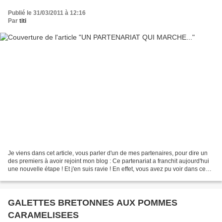
Publié le 31/03/2011 à 12:16
Par
titi
Je viens dans cet article, vous parler d'un de mes partenaires, pour dire un
des premiers à avoir rejoint mon blog : Ce partenariat a franchit aujourd'hui
une nouvelle étape ! Et j'en suis ravie ! En effet, vous avez pu voir dans ce
blog, plusieurs recettes...
GALETTES BRETONNES AUX POMMES
CARAMELISEES