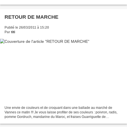
répondre vite !!! Ce matin,...
RETOUR DE MARCHE
Publié le 26/03/2011 à 15:20
Par
titi
Une envie de couleurs et de croquant dans une ballade au marché de
Vannes ce matin !!! Je vous laisse profiter de ses couleurs : poivron, radis,
pomme Gordruch, mandarine du Maroc, et fraises Guarriguette de
Plougastel... les meilleures pour tout Breton...