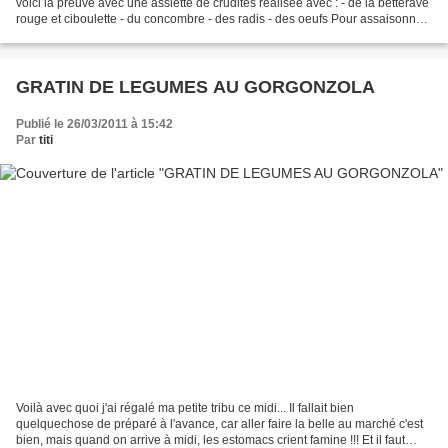
voici la preuve avec une assiette de crudités réalisée avec : - de la betterave
rouge et ciboulette - du concombre - des radis - des oeufs Pour assaisonner
le tout, une vinaigrette...
GRATIN DE LEGUMES AU GORGONZOLA
Publié le 26/03/2011 à 15:42
Par
titi
Voilà avec quoi j'ai régalé ma petite tribu ce midi... Il fallait bien
quelquechose de préparé à l'avance, car aller faire la belle au marché c'est
bien, mais quand on arrive à midi, les estomacs crient famine !!! Et il faut