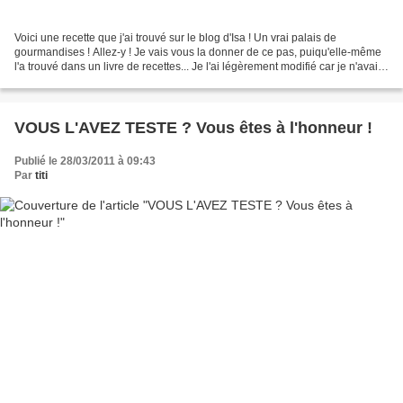
Voici une recette que j'ai trouvé sur le blog d'Isa ! Un vrai palais de
gourmandises ! Allez-y ! Je vais vous la donner de ce pas, puiqu'elle-même
l'a trouvé dans un livre de recettes... Je l'ai légèrement modifié car je n'avais
pas tous les ingrédients...
VOUS L'AVEZ TESTE ? Vous êtes à l'honneur !
Publié le 28/03/2011 à 09:43
Par
titi