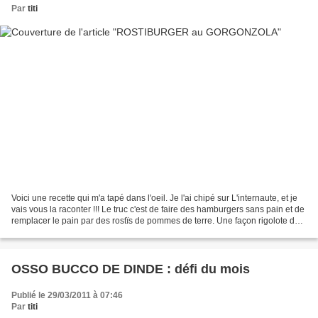
Par
titi
Voici une recette qui m'a tapé dans l'oeil. Je l'ai chipé sur L'internaute, et je
vais vous la raconter !!! Le truc c'est de faire des hamburgers sans pain et de
remplacer le pain par des rostïs de pommes de terre. Une façon rigolote de
manger des hamburgers...
OSSO BUCCO DE DINDE : défi du mois
Publié le 29/03/2011 à 07:46
Par
titi