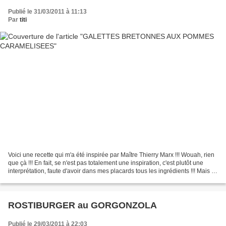
Publié le 31/03/2011 à 11:13
Par
titi
Voici une recette qui m'a été inspirée par Maître Thierry Marx !!! Wouah, rien
que çà !!! En fait, se n'est pas totalement une inspiration, c'est plutôt une
interprétation, faute d'avoir dans mes placards tous les ingrédients !!! Mais je
peux vous dire...
ROSTIBURGER au GORGONZOLA
Publié le 29/03/2011 à 22:03