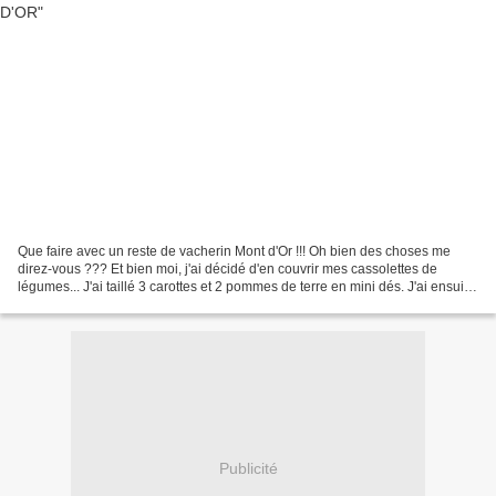
Que faire avec un reste de vacherin Mont d'Or !!! Oh bien des choses me
direz-vous ??? Et bien moi, j'ai décidé d'en couvrir mes cassolettes de
légumes... J'ai taillé 3 carottes et 2 pommes de terre en mini dés. J'ai ensuite
émincé finement une endive....
Publicité