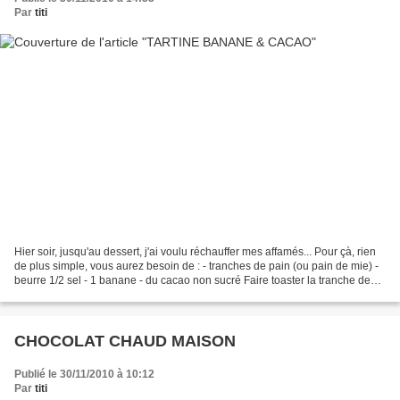
Par
titi
Hier soir, jusqu'au dessert, j'ai voulu réchauffer mes affamés... Pour çà, rien
de plus simple, vous aurez besoin de : - tranches de pain (ou pain de mie) -
beurre 1/2 sel - 1 banane - du cacao non sucré Faire toaster la tranche de
pain. La beurrer. Y...
CHOCOLAT CHAUD MAISON
Publié le 30/11/2010 à 10:12
Par
titi