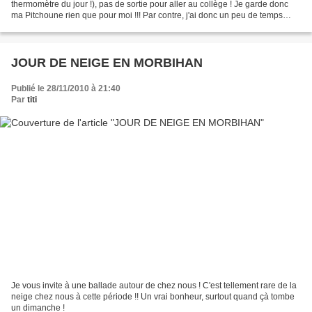
thermomètre du jour !), pas de sortie pour aller au collège ! Je garde donc
ma Pitchoune rien que pour moi !!! Par contre, j'ai donc un peu de temps
pour vous faire partager l'activité...
JOUR DE NEIGE EN MORBIHAN
Publié le 28/11/2010 à 21:40
Par
titi
Je vous invite à une ballade autour de chez nous ! C'est tellement rare de la
neige chez nous à cette période !! Un vrai bonheur, surtout quand çà tombe
un dimanche !