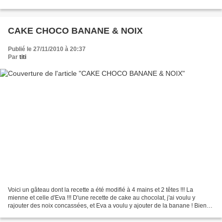
CAKE CHOCO BANANE & NOIX
Publié le 27/11/2010 à 20:37
Par
titi
Voici un gâteau dont la recette a été modifié à 4 mains et 2 têtes !!! La
mienne et celle d'Eva !!! D'une recette de cake au chocolat, j'ai voulu y
rajouter des noix concassées, et Eva a voulu y ajouter de la banane ! Bien
nous en a pris, c'est fabuleusement...