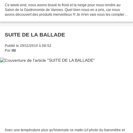
Ce week-end, nous avons bravé le froid et la neige pour nous rendre au
Salon de la Gastronomie de Vannes. Quel bien nous en a pris, car nous
avons découvert des produits merveilleux !!! Je m'en vais vous les compter...
Nous avons ramené du Comté, du Bleu...
SUITE DE LA BALLADE
Publié le 29/11/2010 à 08:52
Par
titi
Avec une température plus qu'hivernale ce matin (cf photo du baromètre et